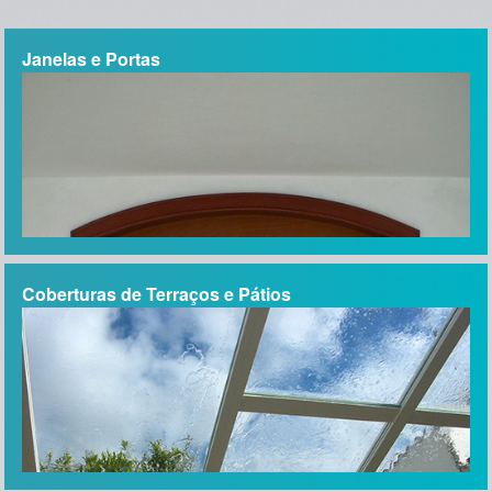
minhas expectativas na qualidade e limpeza. Recomendo! "
Rogerio Clemente
Janelas e Portas
"O Vosso trabalho foi excelente. Não só correspondeu às
expectativas como teve aquele extra que o tornou realmente
fora de série. O material é de qualidade, mas o serviço fez a
diferença, quer pela rapidez e eficácia, quer pelo cuidado
nos acabamentos e finalização, com pormenores importantes
como a reposição dos cortinados e limpeza impecáveis.
Muitos parabéns pela dedicação e profissionalismo."
Isabel Marques
Coberturas de Terraços e Pátios
"Bonjour Marco, Ci-Joint vous trouverez l'avis de virement du
solde. Merciencore pour la qualité et le sérioux de votre
travail. Cordialement. Manuel da Silva"
Manuel
"The team from Casa das Janelas were great to work with