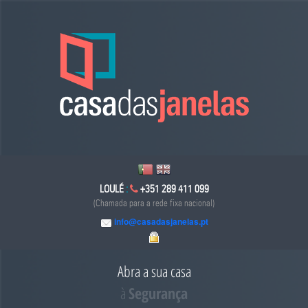
LOULÉ
:
+351 289 411 099
(Chamada para a rede fixa nacional)
info@casadasjanelas.pt
Abra a sua casa
à
Poupança Energética