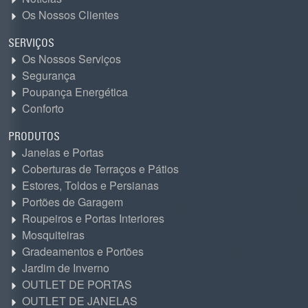
"Caro Marco e Nuno, Foi um prazer trabalhar com vocês na
Os Nossos Clientes
Casa das Janelas. São excepcionalmente atenciosos e
foram muito compreensivos quando se tratou de entender o
SERVIÇOS
que precisávamos ao substituir a nossa porta da frente.
Os Nossos Serviços
Adoramos nossa nova porta, que foi instalada no prazo e
pelo preço cotado. A instalação em si foi muito tranquila e a
Segurança
porta parece que sempre fez parte da construção original.
Poupança Energética
Recomendamos vivamente a empresa da Casa das Janelas.
Conforto
David & Gilly"
David Whitehead
PRODUTOS
Janelas e Portas
Coberturas de Terraços e Pátios
"Acabei de trocar todas as janelas do meu apartamento - sala
Estores, Toldos e Persianas
de estar, dois quartos, banheiro e cozinha (portas e janelas) -
Portões de Garagem
pela empresa Casa das Janelas, em Loulé. Na minha
opinião, o preço foi muito bom. O trabalho do Marco e da sua
Roupeiros e Portas Interiores
equipe de três pessoas é impecável. Eles foram muito
Mosquiteiras
prestativos, minuciosos, profissionais e corteses em todos os
Gradeamentos e Portões
aspectos. Ofereceram conselhos e assistência quando
necessário. Até limparam tudo depois (algo impensável na
Jardim de Inverno
Escócia). Concluíram o trabalho com um padrão de
OUTLET DE PORTAS
qualidade muito elevado. O Marco passou por lá para
OUTLET DE JANELAS
verificar se eu estava satisfeito com tudo e se não havia