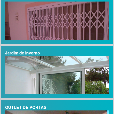
José Fernandes
"Obrigado Nuno e Marco pelo vosso excelente serviço,
comunicação eficiente, criatividade e pensamento inovador!
Adoramos nossas janelas e portas de pátio e a cor cinza
ágata dos caixilhos externos, foi um desafio encontrá-la, mas
você conseguiu encontrá-la para nós! A cor combina
perfeitamente com o exterior da nossa quinta tradicional! Nós
definitivamente recomendamos vocês."
Jardim de Inverno
Sascha Bauer
"Olá Marco e Nuno Os montadores acabam de sair da nossa
casa. Devo dizer o quanto estamos satisfeitos com o
resultado final e que equipa fantástica vocês têm. Eles foram
trabalhadores, prestativos e muito cuidadosos em nossa
casa. Eles se orgulham do seu trabalho (incomum nos dias
de hoje). A qualidade e o aspeto das janelas são fantásticos
e é impossível dizer a diferença das originais. Muito
obrigado. Cumprimentos Terry"
OUTLET DE PORTAS