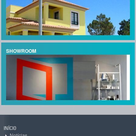
Peter Van Meerem
"Desde o primeiro contato até a montagem final de uma nova
porta de entrada, obtivemos um excelente serviço do Marco e
sua equipa. Profissionais, mas amigáveis, eficientes e
importantes comerciantes que foram muito organizados
tornaram todo o processo fácil. A qualidade da porta é de
SHOWROOM
primeira classe e não hesitamos em recomendar a Casa das
Janelas. Sally MacAdie"
Sally MacAdie
"Estamos extremamente satisfeitos com as nossas janelas e
portas e com o serviço do Vasili e do Tiago (além do Marco e
do Nuno, claro). Já podemos sentir a diferença na casa e
temos certeza que fará uma grande diferença nos meses
mais frios."
Jane Houston
INÍCIO
Notícias