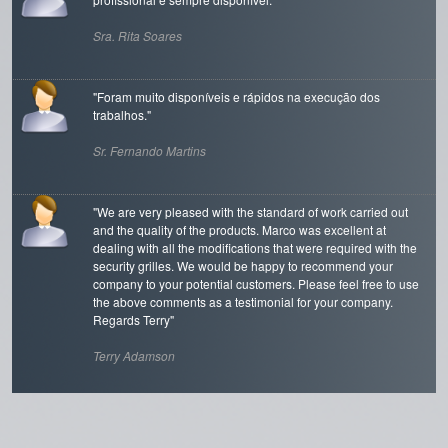
Sra. Rita Soares
"Foram muito disponíveis e rápidos na execução dos
trabalhos."
Janela KLINE
21-11-2023
Sr. Fernando Martins
Janela KLINE a janela luminosa
"We are very pleased with the standard of work carried out
and the quality of the products. Marco was excellent at
Janela curva
22-06-2023
dealing with all the modifications that were required with the
Abra a sua casa ao conforto.
security grilles. We would be happy to recommend your
company to your potential customers. Please feel free to use
the above comments as a testimonial for your company.
Regards Terry"
Terry Adamson
"Ja tinha tido uma experiência negativa com outra empresa e
Cortinas de vidro
04-01-2023
por isso estava receoso, mas a CasadasJanelas superou as
Sistema de correr