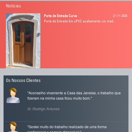
Notícias
Porta de Entrada Curva
21-11-2025
Porta de Entrada Em uPVC acabamento cor mad...
Porta de entrada
24-03-2025
Os Nossos Clientes
"Aconselho vivamente a Casa das Janelas, o trabalho que
fizeram na minha casa ficou muito bom."
Sr. Rodrigo Antunes
Janela K-LINE
18-01-2024
"Gostei muito do trabalho realizado de uma forma
Abra a sua casa ao conforto.
profissional e sempre disponível."