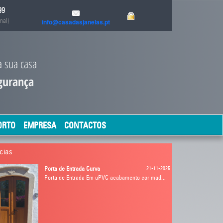
99
nal)
info@casadasjanelas.pt
a sua casa
a Energética
ORTO
EMPRESA
CONTACTOS
cias
Porta de Entrada Curva
21-11-2025
Porta de Entrada Em uPVC acabamento cor mad...