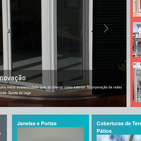
Next
ira Loja-Exposição
nelas de Alta Qualidade no Algarve
Janelas e Portas
Coberturas de Ter
Pátios
o