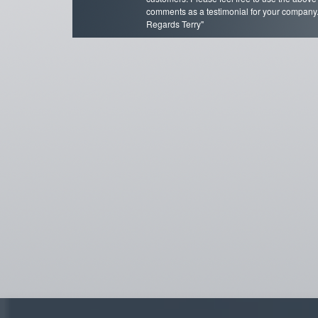
comments as a testimonial for your company
Regards Terry"
Terry Adamson
"Ja tinha tido uma experiência negativa com
outra empresa e por isso estava receoso, m
a CasadasJanelas superou as minhas
expectativas na qualidade e limpeza.
Recomendo! "
Rogerio Clemente
"O Vosso trabalho foi excelente. Não só
correspondeu às expectativas como teve
aquele extra que o tornou realmente fora de
série. O material é de qualidade, mas o serv
fez a diferença, quer pela rapidez e eficácia,
quer pelo cuidado nos acabamentos e
finalização, com pormenores importantes
como a reposição dos cortinados e limpeza
impecáveis. Muitos parabéns pela dedicaçã