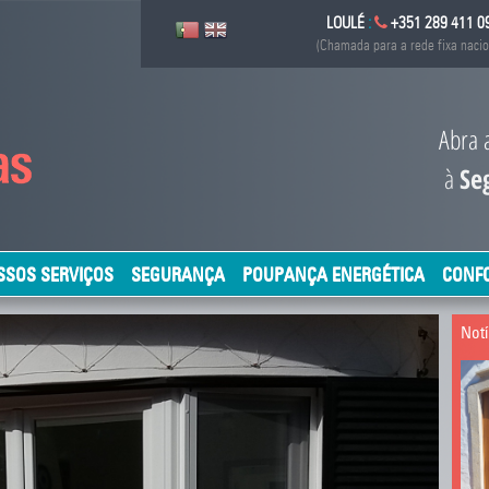
LOULÉ
:
+351 289 411 0
(Chamada para a rede fixa nacio
Abra 
à
Poupanç
SSOS SERVIÇOS
SEGURANÇA
POUPANÇA ENERGÉTICA
CONF
Notí