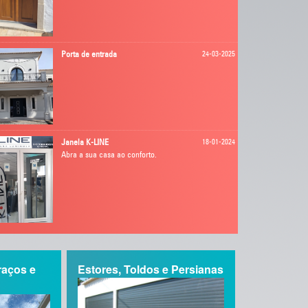
Porta de entrada
24-03-2025
Janela K-LINE
18-01-2024
Abra a sua casa ao conforto.
Janela KLINE
21-11-2023
Janela KLINE a janela luminosa
raços e
Estores, Toldos e Persianas