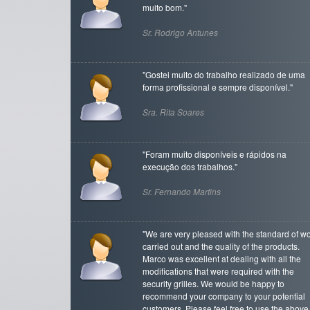
muito bom."
Sr. Rodrigo Antunes
"Gostei muito do trabalho realizado de uma
forma profissional e sempre disponível."
Sra. Rita Soares
"Foram muito disponíveis e rápidos na
execução dos trabalhos."
Sr. Fernando Martins
"We are very pleased with the standard of w
carried out and the quality of the products.
Marco was excellent at dealing with all the
modifications that were required with the
security grilles. We would be happy to
recommend your company to your potential
customers. Please feel free to use the above