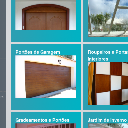
Portões de Garagem
Roupeiros e Porta
Interiores
ork
Gradeamentos e Portões
Jardim de Inverno