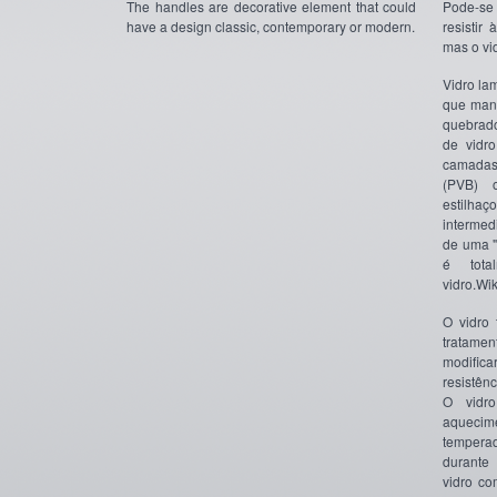
The handles are decorative element that could
Pode-se 
have a design classic, contemporary or modern.
resistir
mas o vid
Vidro la
que mant
quebrado
de vidr
camadas 
(PVB) 
estilh
intermedi
de uma "
é tota
vidro.Wi
O vidro
tratamen
modifica
resistên
O vidr
aquecim
tempera
durante
vidro c