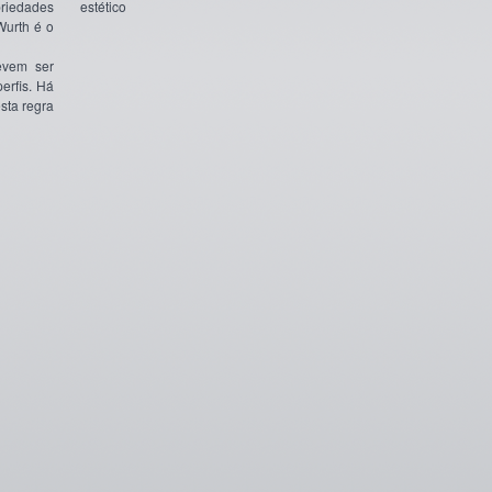
priedades
estético
Wurth é o
evem ser
erfis. Há
sta regra