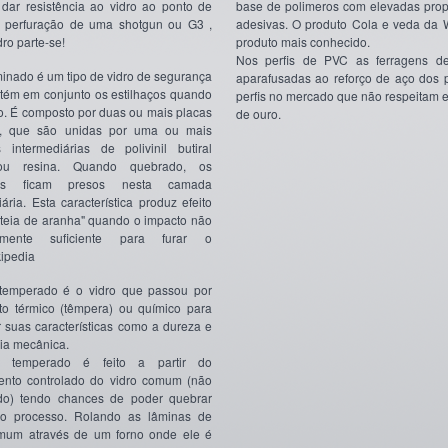
dar resistência ao vidro ao ponto de
base de polimeros com elevadas pro
 à perfuração de uma shotgun ou G3 ,
adesivas. O produto Cola e veda da 
ro parte-se!
produto mais conhecido.
Nos perfis de PVC as ferragens d
minado é um tipo de vidro de segurança
aparafusadas ao reforço de aço dos p
ém em conjunto os estilhaços quando
perfis no mercado que não respeitam e
. É composto por duas ou mais placas
de ouro.
o, que são unidas por uma ou mais
intermediárias de polivinil butiral
ou resina. Quando quebrado, os
aços ficam presos nesta camada
ária. Esta característica produz efeito
teia de aranha" quando o impacto não
lmente suficiente para furar o
kipedia
 temperado é o vidro que passou por
to térmico (têmpera) ou químico para
r suas características como a dureza e
cia mecânica.
o temperado é feito a partir do
ento controlado do vidro comum (não
do) tendo chances de poder quebrar
 o processo. Rolando as lâminas de
omum através de um forno onde ele é