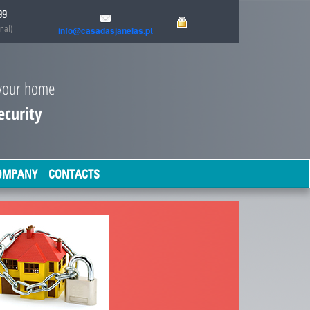
99
nal)
info@casadasjanelas.pt
your home
ecurity
OMPANY
CONTACTS