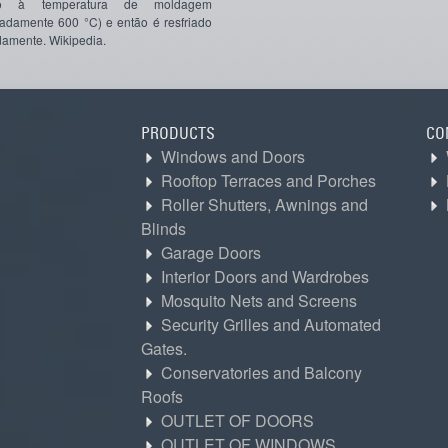
do à temperatura de moldagem
adamente 600 °C) e então é resfriado
damente. Wikipedia.
PRODUCTS
CO
Windows and Doors
Rooftop Terraces and Porches
Roller Shutters, Awnings and
Blinds
Garage Doors
Interior Doors and Wardrobes
Mosquito Nets and Screens
Security Grilles and Automated
Gates.
Conservatories and Balcony
Roofs
OUTLET OF DOORS
OUTLET OF WINDOWS