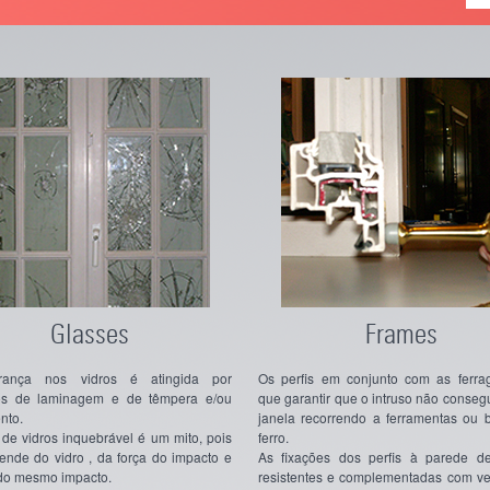
Glasses
Frames
rança nos vidros é atingida por
Os perfis em conjunto com as ferra
os de laminagem e de têmpera e/ou
que garantir que o intruso não consegu
nto.
janela recorrendo a ferramentas ou 
de vidros inquebrável é um mito, pois
ferro.
ende do vidro , da força do impacto e
As fixações dos perfis à parede d
do mesmo impacto.
resistentes e complementadas com v