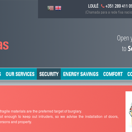
LOULÉ
:
+351 289 411 0
(Chamada para a rede fixa nacio
Open 
to
S
S
OUR SERVICES
SECURITY
ENERGY SAVINGS
COMFORT
C
agile materials are the preferred target of burglary.
enough to keep out intruders, so we advise the installation of doors,
ersons and property.